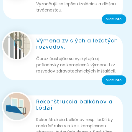
Vyznačujú sa lepšou izoláciou a dlhšou
trvácnosťou.
Viac info
Výmena zvislých a ležatých
rozvodov.
Čoraz častejšie sa vyskytujú aj
požiadavky na komplexnú výmenu tzv.
rozvodov zdravotechnických inštalácií.
Viac info
Rekonštrukcia balkónov a
Lódžií
Rekonštrukcia balkónov resp. lodžií by
mala ísť ruka v ruke s komplexnou
obnovou bytových domov. Radi Vám