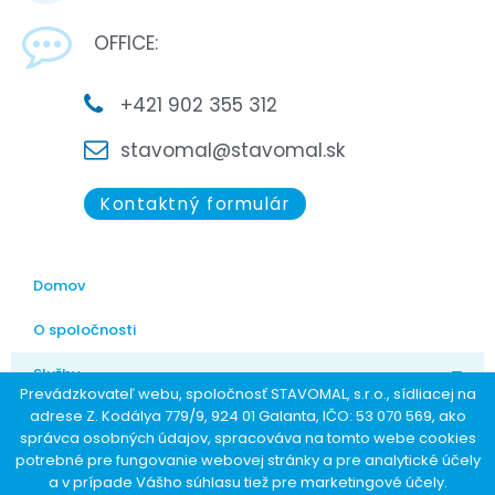
OFFICE:
+421 902 355 312
stavomal@stavomal.sk
Kontaktný formulár
Domov
O spoločnosti
Služby
Prevádzkovateľ webu, spoločnosť STAVOMAL, s.r.o., sídliacej na
adrese Z. Kodálya 779/9, 924 01 Galanta, IČO: 53 070 569, ako
FAQ
správca osobných údajov, spracováva na tomto webe cookies
potrebné pre fungovanie webovej stránky a pre analytické účely
Kontakt
a v prípade Vášho súhlasu tiež pre marketingové účely.