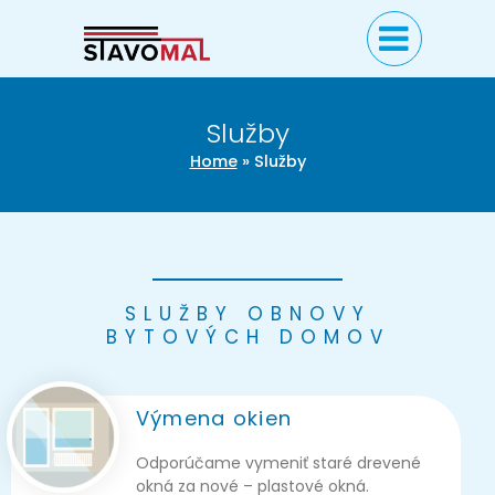
Služby
Home
»
Služby
SLUŽBY OBNOVY
BYTOVÝCH DOMOV
Výmena okien
Odporúčame vymeniť staré drevené
okná za nové – plastové okná.